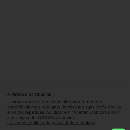
A Aldeia e os Cookies
Usamos cookies em nosso site para fornecer a
experiência mais relevante, lembrando suas preferências
e visitas repetidas. Ao clicar em “Aceitar”, concorda com
a utilização de TODOS os cookies.
Leia nossa política de privacidade e cookies
ALDEIA ACADEMY
CNPJ: 34.766.630/0001-93 | CEP: 80230903 | Av. Sete de