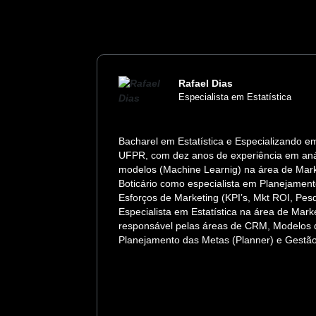
Rafael Dias
Especialista em Estatística
s (Data
Bacharel em Estatística e Especializando e
ntistas de
UFPR, com dez anos de experiência em anál
s e Analista
modelos (Machine Learnig) na área de Mark
s de Dados
Boticário como especialista em Planejamen
ir com a
Esforços de Marketing (KPI’s, Mkt ROI, Pe
 consumo de
Especialista em Estatística na área de Mar
responsável pelas áreas de CRM, Modelos d
Planejamento das Metas (Planner) e Gestão