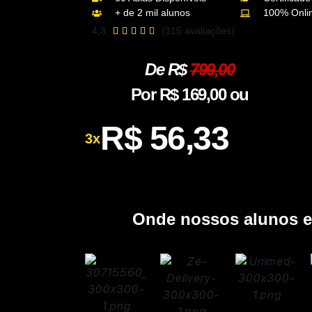
+ de 2 mil alunos
100% Onli
4,3
(315 avaliações)





De R$
799,00
Por R$ 169,00 ou
R$ 56,33
3x
Onde nossos alunos e