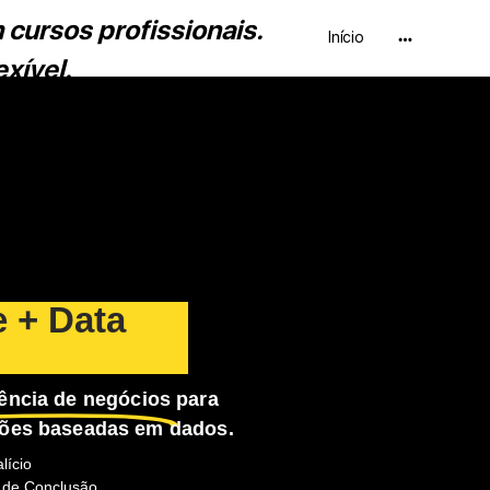
Início
e + Data
gência de negócios
para
uções baseadas em dados.
lício
o de Conclusão