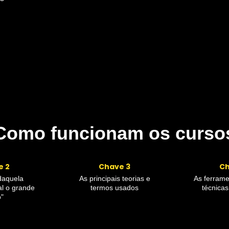
Como funcionam os curso
e 2
Chave 3
Ch
daquela
As principais teorias e
As ferrame
al o grande
termos usados
técnicas
o"