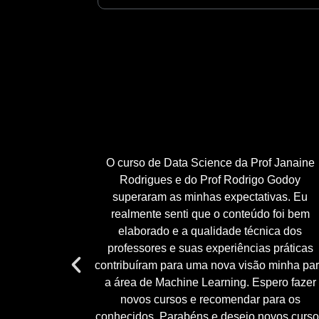
lgações de
O curso de Data Science da Prof Janaine
mportantes.
Rodrigues e do Prof Rodrigo Godoy
par de um
superaram as minhas expectativas. Eu
a divulga
realmente senti que o conteúdo foi bem
a de dados.
elaborado e a qualidade técnica dos
Academy foi
professores e suas experiências práticas
contribuíram para uma nova visão minha pa
a área de Machine Learning. Espero fazer
novos cursos e recomendar para os
conhecidos. Parabéns e desejo novos curs