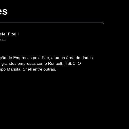
es
iel Pitelli
dora
ção de Empresas pela Fae, atua na área de dados
Ana
u grandes empresas como Renault, HSBC, O
Hol
upo Marista, Shell entre outras.
Inf
201