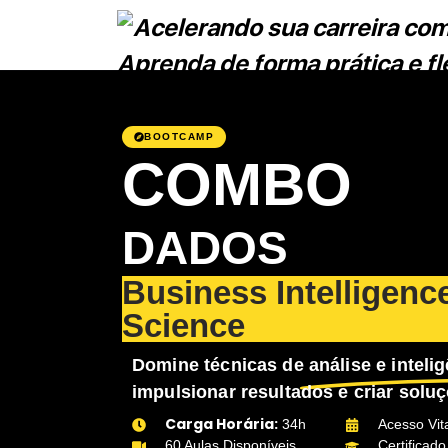
BOOTCAMP
COMBO
DADOS
Business Intelligenc
Science
Domine técnicas de
análise e inteli
impulsionar resultados e criar sol
Carga Horária:
34h
Acesso Vita
60 Aulas Disponíveis
Certificad