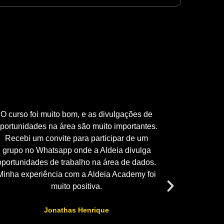
O curso foi muito bom, e as divulgações de
O curso 
portunidades na área são muito importantes.
Rodri
Recebi um convite para participar de um
superar
grupo no Whatsapp onde a Aldeia divulga
realmen
oportunidades de trabalho na área de dados.
elabor
Minha experiência com a Aldeia Academy foi
professo
muito positiva.
contribuír
a área d
Jonathas Henrique
novos
conhecidos