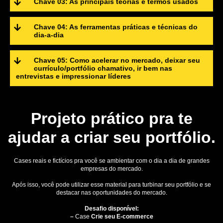
Chave 03: As principais teorias e termos usados
Chave 04: As ferramentas práticas e técnicas do
dia-a-dia
Chave 05: Como acelerar no mercado, deixar seu
currículo/portfólio chamativo, ir bem nas
entrevistas e impressionar líderes
Projeto prático pra te
ajudar a criar seu portfólio.
Cases reais e fictícios pra você se ambientar com o dia a dia de grandes
empresas do mercado.
Após isso, você pode utilizar esse material para turbinar seu portfólio e se
destacar nas oportunidades do mercado.
Desafio disponível:
–
Case
Crie seu E-commerce