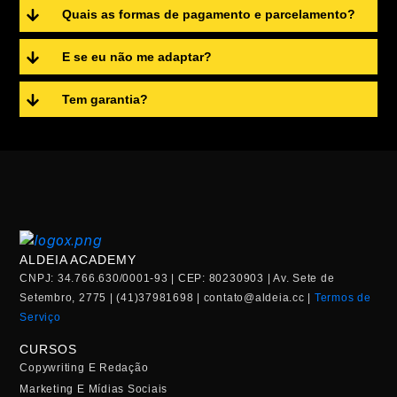
Quais as formas de pagamento e parcelamento?
E se eu não me adaptar?
Tem garantia?
ALDEIA ACADEMY
CNPJ: 34.766.630/0001-93 | CEP: 80230903 | Av. Sete de
Setembro, 2775 | (41)37981698 |
contato@aldeia.cc
|
Termos de
Serviço
CURSOS
Copywriting E Redação
Marketing E Mídias Sociais