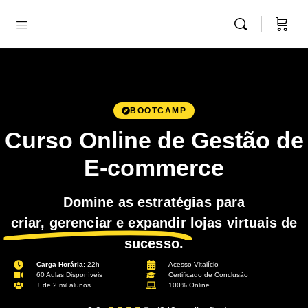
BOOTCAMP
Curso Online de Gestão de
E-commerce
Domine as estratégias para
criar, gerenciar e expandir
lojas virtuais de
sucesso.
Carga Horária:
22h
Acesso Vitalício
60 Aulas Disponíveis
Certificado de Conclusão
+ de 2 mil alunos
100% Online