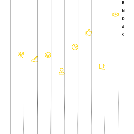
R
E
O
R
S
N
O
E
K
E
S
P
O
E
Á
M
N
TI
N
T
Y
J
R
L
U
D
G
E
Ã
W
E
E
I
N
A
M
Í
O
RI
T
X
S
IC
S
D
E
TI
O
P
E
I
A
A
L
N
S
E
D
Ç
S
S
I
G
/
R
E
Ã
O
CI
D
E
P
I
D
O
A
IS
E
R
R
E
A
E
R
E
O
N
D
O
A
D
D
C
O
R
N
A
U
E
S
A
Ç
Ç
T
-
T
A
Ã
O
U
Ó
O
I
R
/
I