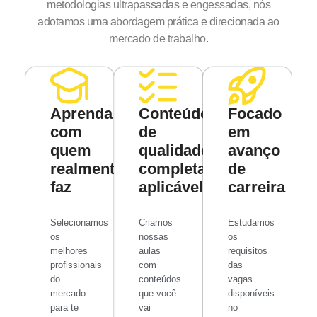
metodologias ultrapassadas e engessadas, nós
adotamos uma abordagem prática e direcionada ao
mercado de trabalho.
Aprenda
Conteúdo
Focado
com
de
em
quem
qualidade
avanço
realmente
completamente
de
faz
aplicável
carreira
Selecionamos
Criamos
Estudamos
os
nossas
os
melhores
aulas
requisitos
profissionais
com
das
do
conteúdos
vagas
mercado
que você
disponíveis
para te
vai
no