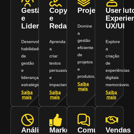
Gestão
Copywriting
Projetos/Produt
User
e
e
Experie
Liderança
Redação
UX/UI
Domine
a
gestão
Desenvolva
Aprenda
Explore
eficiente
habilidades
a
a
de
de
criar
criação
projetos
gestão
textos
de
e
e
persuasivos
experiências
produtos.
liderança
e
digitais
Saiba
estratégica.
impactantes.
memoráveis.
mais
Saiba
Saiba
Saiba
mais
mais
mais
Análise
Marketing
Comunicação
Vendas