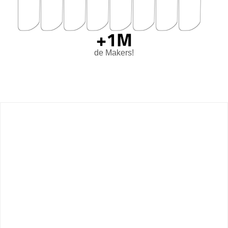
U
A
X
+1M
de Makers!