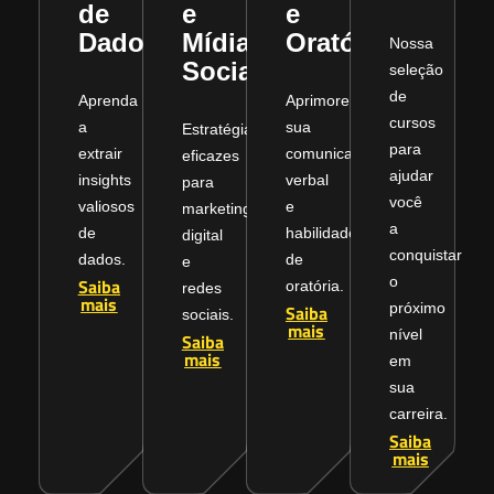
de
e
e
Dados
Mídias
Oratória
Nossa
Sociais
seleção
de
Aprenda
Aprimore
cursos
a
sua
Estratégias
para
extrair
comunicação
eficazes
ajudar
insights
verbal
para
você
valiosos
e
marketing
a
de
habilidades
digital
conquistar
dados.
de
e
o
Saiba
oratória.
redes
mais
próximo
Saiba
sociais.
mais
nível
Saiba
mais
em
sua
carreira.
Saiba
mais