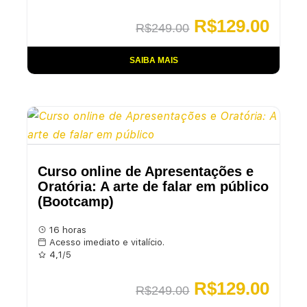
R$
129.00
R$
249.00
SAIBA MAIS
Curso online de Apresentações e
Oratória: A arte de falar em público
(Bootcamp)
16 horas
Acesso imediato e vitalício.
4,1/5
R$
129.00
R$
249.00