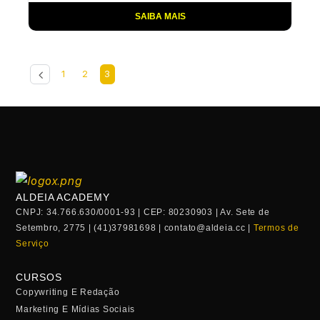
SAIBA MAIS
1
2
3
ALDEIA ACADEMY
CNPJ: 34.766.630/0001-93 | CEP: 80230903 | Av. Sete de
Setembro, 2775 | (41)37981698 |
contato@aldeia.cc
|
Termos de
Serviço
CURSOS
Copywriting E Redação
Marketing E Mídias Sociais