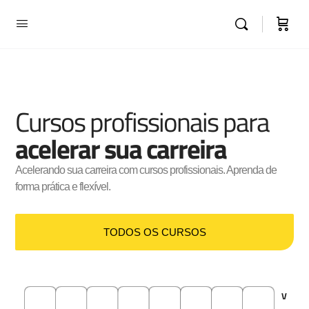
Cursos profissionais para
acelerar sua carreira
Acelerando sua carreira com cursos profissionais. Aprenda de
forma prática e flexível.
TODOS OS CURSOS
M
G
C
P
U
A
C
V
A